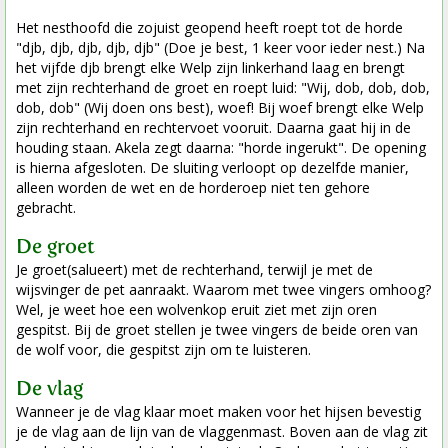
Het nesthoofd die zojuist geopend heeft roept tot de horde
"djb, djb, djb, djb, djb" (Doe je best, 1 keer voor ieder nest.) Na
het vijfde djb brengt elke Welp zijn linkerhand laag en brengt
met zijn rechterhand de groet en roept luid: "Wij, dob, dob, dob,
dob, dob" (Wij doen ons best), woef! Bij woef brengt elke Welp
zijn rechterhand en rechtervoet vooruit. Daarna gaat hij in de
houding staan. Akela zegt daarna: "horde ingerukt". De opening
is hierna afgesloten. De sluiting verloopt op dezelfde manier,
alleen worden de wet en de horderoep niet ten gehore
gebracht.
De groet
Je groet(salueert) met de rechterhand, terwijl je met de
wijsvinger de pet aanraakt. Waarom met twee vingers omhoog?
Wel, je weet hoe een wolvenkop eruit ziet met zijn oren
gespitst. Bij de groet stellen je twee vingers de beide oren van
de wolf voor, die gespitst zijn om te luisteren.
De vlag
Wanneer je de vlag klaar moet maken voor het hijsen bevestig
je de vlag aan de lijn van de vlaggenmast. Boven aan de vlag zit