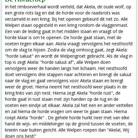
In het rimboeverhaal wordt verteld, dat Akela, de oude wolf, op
een grote rots lag en dat de horde voor de raadsrots was
verzameld in een kring. Bij het openen gebeurd dit net zo. Alle
Welpen staan opgesteld in een kring rondom de vlaggenmast.
Een van de leiding gaat in het midden staan en vraagt of de
horde klaar is om te openen. De horde gaat staan, met de
voeten tegen elkaar aan. Akela vraagt vervolgens het nesthoofd
om de vlag te hijsen. Zodra de vlag omhoog gaat, zegt Akela:
"horde saluut" en wordt de Welpengroet gebracht. Als de vlag in
top is zegt Akela: "horde saluut af", alle Welpen doen
vervolgens weer de handen langs het lichaam. Het nesthoofd
doet vervolgens drie stappen naar achteren en brengt de saluut
naar de vlag en gaat vervolgens voor Akela staan en brengt
weer de groet. Hierna neemt het nesthoofd weer plaats in de
kring links van zijn nest. Hierna zegt Akela "horde rust", de
horde gaat in rust staan met zijn handen op de rug en de
voeten een eindje uit elkaar. Akela zal het een en ander vertellen
en zal hierna de horde vragen om weer te gaan staan. Hierna
roept Akela "horde" . De gehele horde hurkt neer met van elke
hand de wijs- en middelvinger op de grond tussen de voeten, de
knieën naar buiten gericht. Alle Welpen roepen dan "Akela!, Wij
doen ons best!"