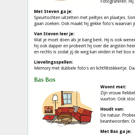
Fotograferen. Hi
Met Steven ga je:
Speurtochten uitzetten met peiltjes en plaatjes. So
gaan zoeken. Ook maakt hij gekke foto's waarvan ji
Van Steven leer je:
Wat je moet doen als je bang bent. Hij is ook wene
hij ook dapper en probeert hij over die angsten heen
en rechts is zodat jij de weg kan vinden in het bos e
Lievelingsspellen:
Memory met dubbele foto's en lichtflitstikkertje. D
Bas Bos
Woont met:
Zijn vrouw Rebbel
vuurton. Ook stook
Houdt van:
De natuur. Probee
beantwoorden. On
Met Bas ga je: