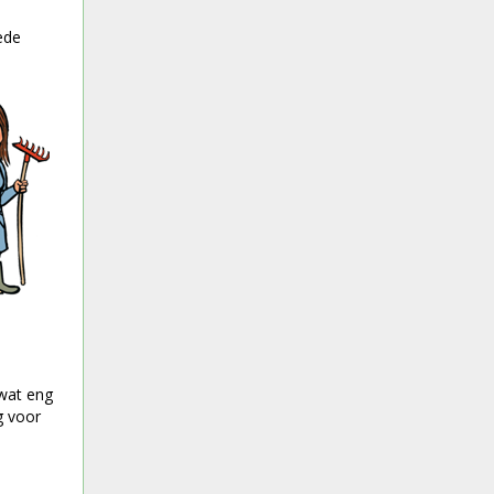
ede
 wat eng
g voor