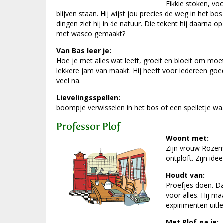
Fikkie stoken, voo
blijven staan. Hij wijst jou precies de weg in het bo
dingen ziet hij in de natuur. Die tekent hij daarna
met wasco gemaakt?
Van Bas leer je:
Hoe je met alles wat leeft, groeit en bloeit om mo
lekkere jam van maakt. Hij heeft voor iedereen goede
veel na.
Lievelingsspellen:
boompje verwisselen in het bos of een spelletje waar
Professor Plof
Woont met:
Zijn vrouw Rozema
ontploft. Zijn ide
Houdt van:
Proefjes doen. Da
voor alles. Hij ma
expirimenten uitl
Met Plof ga je: