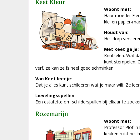
Keet Kleur
Woont met:
Haar moeder Fleur
klei en papier-ma
Houdt van:
Het dorp versieren
Met Keet ga je:
Knutselen. Wat da
kunt stempelen. O
verf, ze kan zelfs heel goed schminken.
Van Keet leer je:
Dat je alles kunt schilderen wat je maar wilt. Ze lee
Lievelingsspellen:
Een estafette om schilderspullen bij elkaar te zoeke
Rozemarijn
Woont met:
Professor Plof in
keuken ruikt het he