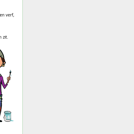
en verf,
 zit.