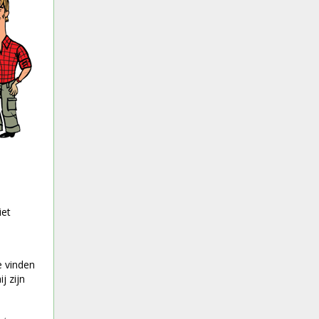
iet
e vinden
j zijn